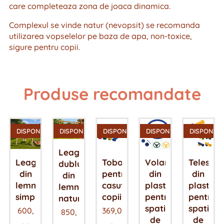
care completeaza zona de joaca dinamica.
Complexul se vinde natur (nevopsit) se recomanda
utilizarea vopselelor pe baza de apa, non-toxice,
sigure pentru copii.
Produse recomandate
DISPONIBIL
DISPONIBIL
DISPONIBIL
DISPONIBIL
DISPONIBI
Leagan
Leagan
Tobogan
Volan
Telesco
dublu
din
pentru
din
din
din
lemn
casute
plastic
plastic
lemn
simplu
copii
pentru
pentru
natur
spatiile
spatiile
600,
369,0
850,
de
de