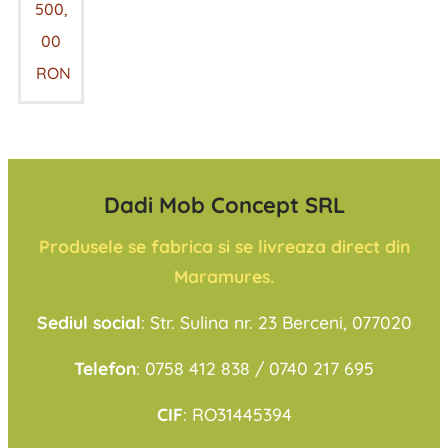
500,
00
RON
Dadi Mob Concept SRL
Produsele se fabrica si se livreaza direct din
Maramures.
Sediul social
: Str. Sulina nr. 23 Berceni, 077020
Telefon
: 0758 412 838 / 0740 217 695
CIF
: RO31445394