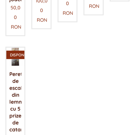
100,0
0
RON
50,0
0
RON
0
RON
RON
DISPONIBIL
Perete
de
escalada
din
lemn
cu 5
prize
de
catarat