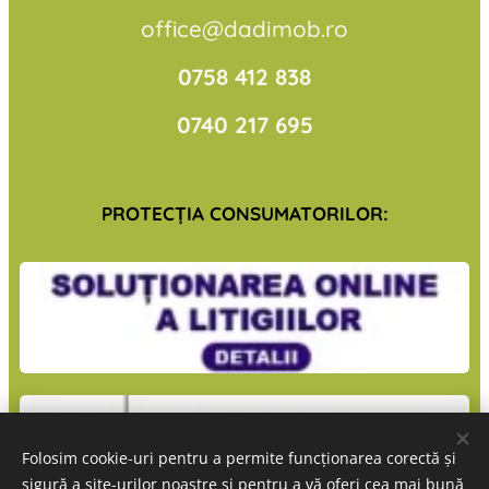
office@dadimob.ro
0758 412 838
0740 217 695
PROTECŢIA CONSUMATORILOR:
Folosim cookie-uri pentru a permite funcționarea corectă și
sigură a site-urilor noastre și pentru a vă oferi cea mai bună