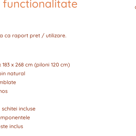
i functionalitate
 ca raport pret / utilizare.
x 183 x 268 cm (piloni 120 cm)
in natural
mblate
nos
schitei incluse
componentele
te inclus