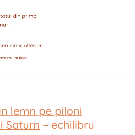
 totul din prima
mari
ri nimic ulterior.
 acestui articol
n lemn pe piloni
i Saturn
– echilibru