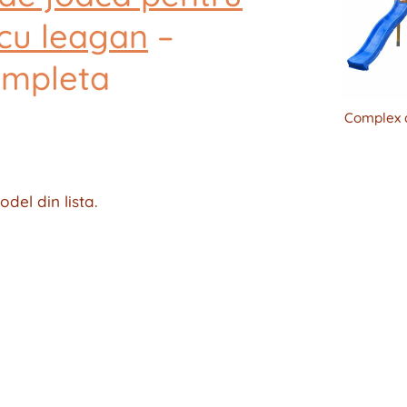
 cu leagan
–
ompleta
Complex d
del din lista.