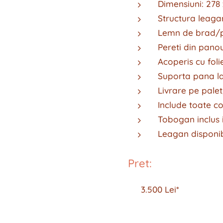
Dimensiuni: 278 
Structura leagan
Lemn de brad/p
Pereti din pano
Acoperis cu fol
Suporta pana la
Livrare pe pale
Include toate 
Tobogan inclus 
Leagan disponibi
Pret:
👉 3.500 Lei*