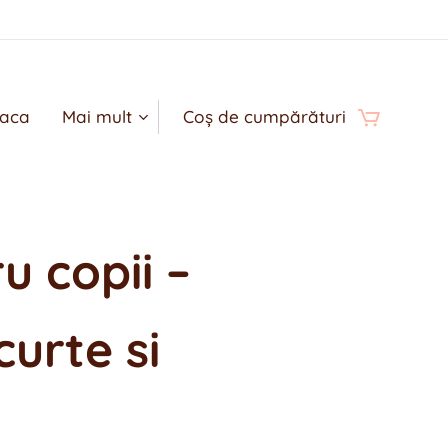
oaca
Mai mult
Coș de cumpărături
u copii –
urte si