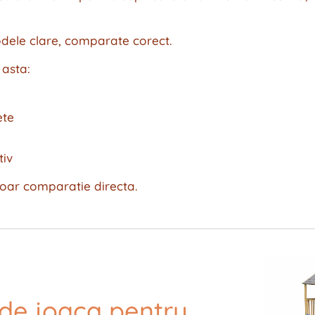
dele clare, comparate corect.
 asta:
ete
tiv
Doar comparatie directa.
de joaca pentru