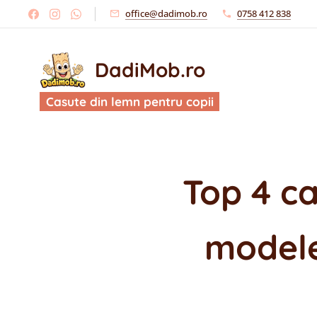
office@dadimob.ro
0758 412 838
DadiMob.ro
Casute din lemn pentru copii
Top 4 ca
modele