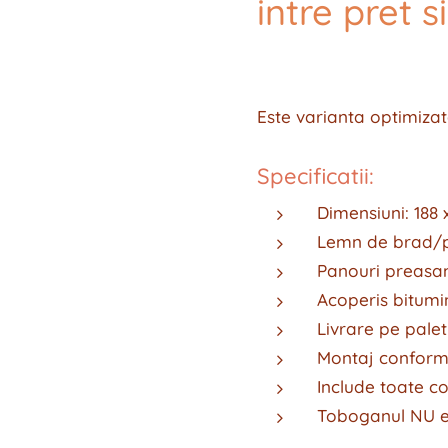
intre pret s
Este varianta optimizata
Specificatii:
Dimensiuni: 188 
Lemn de brad/p
Panouri preasa
Acoperis bitumi
Livrare pe palet
Montaj conform 
Include toate 
Toboganul NU es